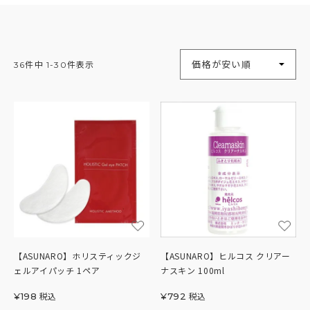
並び替え
価格が安い順
36
件中
1
-
30
件表示
【ASUNARO】ホリスティックジ
【ASUNARO】ヒルコス クリアー
ェルアイパッチ 1ペア
ナスキン 100ml
税込
税込
¥
198
¥
792