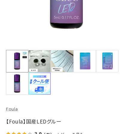
Foula
【Foula】国産LEDグルー
3.9