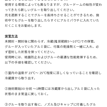
使用する環境によっても異なりますが、グルードームの粘性が変わ
ってきたら新しいグルーを取り出してください。
光を遮断することでグルーを長持ちさせることができるため、施
術中でもグルーを取り出したらすぐにアルミパウチに入れていた
だくことをお勧めします。
保管方法
未開封・開封後に関わらず、冷蔵(推奨範囲5〜10℃)での保管。
グルーが入っていたアルミ袋に、付属の乾燥剤と一緒に入れ、必
ず密封した状態を保ってください。
使用時には、結露防止およびグルーの最適な性能発揮するため、
以下の手順を確認してください。
①室内の温度が 23℃〜 25℃程度に涼しくなっていることを確認し
冷蔵庫から取り出す。
②施術開始30 分前 〜1時間には冷蔵庫から出しアルミ袋に入った
状態のまま常温に戻しておく。
③グルーを取り出す毎に、ノズル及びキャップに付着したグル