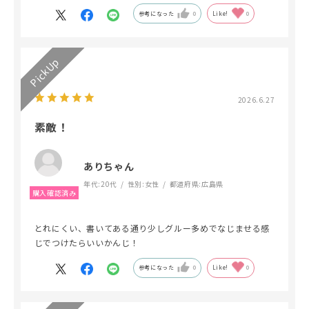
参考になった
0
Like!
0
2026.6.27
素敵！
ありちゃん
年代:
20代
性別:
女性
都道府県:
広島県
とれにくい、書いてある通り少しグルー多めでなじませる感
じでつけたらいいかんじ！
参考になった
0
Like!
0