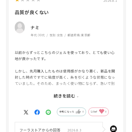
2026.8.1
品質が良くない
ナミ
年代:
30代
性別:
女性
都道府県:
東京都
以前からずっとこちらのジェルを使っており、とても使い心
地が良かったです。
しかし、先月購入したものは使用感がかなり悪く、新品を開
封した時点ですでに粘度が高く、糸を引くような状態になっ
ていました。そのため、まったく使い物にならず、急いで別
のメーカーの商品を購入せざるを得ませんでした。
続きを読む
ただ、その別メーカーの商品でも、多少硬化しにくい現象が
見られました、そのため、今回購入した商品の品質に問題が
参考になった
0
Like!
0
あったのではないかと思っています。
フーラストアからの回答
2026.8.3