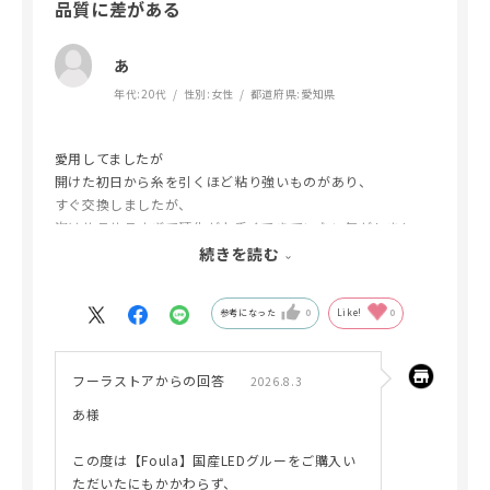
品質に差がある
あ
年代:
20代
性別:
女性
都道府県:
愛知県
愛用してましたが
開けた初日から糸を引くほど粘り強いものがあり、
すぐ交換しましたが、
次はサラサラすぎて硬化が上手くできていない気がしまし
た、
続きを読む
感覚的にもちが悪い感じもします。
参考になった
0
Like!
0
フーラストアからの回答
2026.8.3
あ様
この度は【Foula】国産LEDグルーをご購入い
ただいたにもかかわらず、