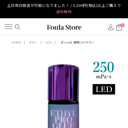
土日祝日発送が可能になりました！ / 5,500円(税込)以上ご購入で
送料無料
0
HOME
グルー
LED
【Foula】国産LEDグルー