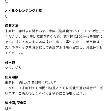
〇
オイルクレンジング対応
〇
保管方法
未開封・開封後に関わらず、冷蔵（推奨範囲5〜10℃）で保管して
ください。 使用時は結露を防ぐため、施術開始30分〜1時間前に
アルミ袋に入れたまま冷蔵庫から出して常温に戻し、使用後はノ
ズルやキャップを清潔にして再度アルミ袋へ密封し、冷蔵保管し
てください。
封入物
シリカゲル
使用期限
未開封：約3カ月 開封後：約1カ月
※グルーは未開封でも時間の経過とともに劣化が進む場合がござ
います。ご購入後はなるべくお早めにご使用ください。
製造国/原産国
日本