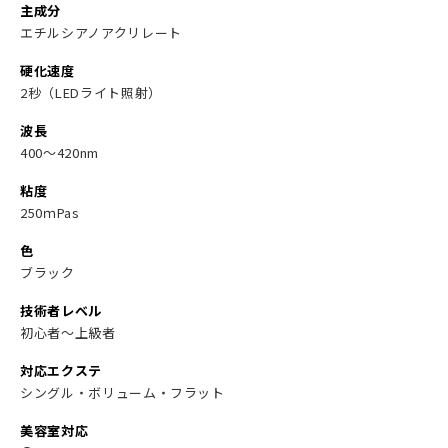
主成分
エチルシアノアクリレート
硬化速度
2秒（LEDライト照射）
波長
400～420nm
粘度
250ｍPas
色
ブラック
技術者レベル
初心者～上級者
対応エクステ
シングル・ボリューム・フラット
美容室対応