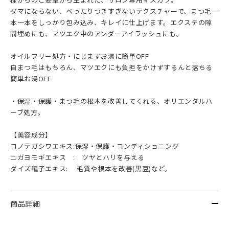
ダマにならない、べったりつきすぎないテクスチャーで、まつ毛一
本一本をしっかり包み込み、キレイに仕上げます。エクステの隙
間埋めにも、マツエク中のアンダーアイラッシュにも。
オイルフリー処方・にじまずお湯に簡単OFF
自まつ毛はもちろん、マツエクにも負担をかけずするんと落ちる
簡単お湯OFF
・保湿・保護・まつ毛の根本を改善してくれる、オリエンタルハ
ーブ処方。
【美容成分】
コノテガシワエキス:保湿・保護・コンディショニング
ニガヨモギエキス : ツヤとハリを与える
ダイズ種子エキス: 毛質や根本を改善(黒豆)など。
商品詳細