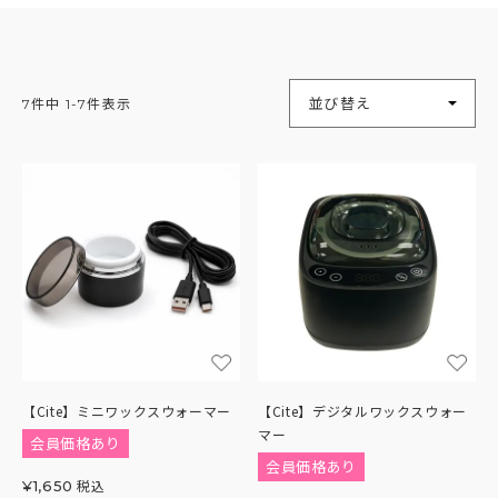
並び替え
7
件中
1
-
7
件表示
【Cite】ミニワックスウォーマー
【Cite】デジタルワックスウォー
マー
会員価格あり
会員価格あり
税込
¥
1,650