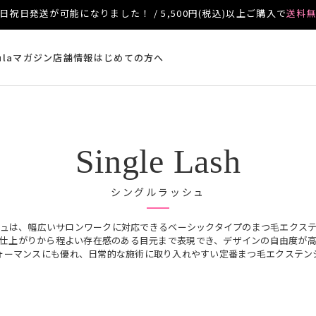
日祝日発送が可能になりました！ / 5,500円(税込)以上ご購入で
送料
ulaマガジン
店舗情報
はじめての方へ
Single Lash
シングルラッシュ
ュは、幅広いサロンワークに対応できるベーシックタイプのまつ毛エクス
仕上がりから程よい存在感のある目元まで表現でき、デザインの自由度が
ォーマンスにも優れ、日常的な施術に取り入れやすい定番まつ毛エクステン