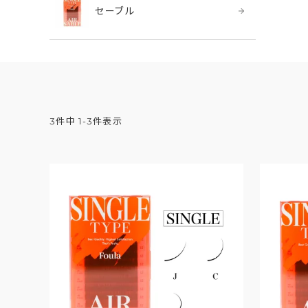
セーブル
3
件中
1
-
3
件表示