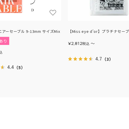
エアーセーブル 9-13mm サイズMix
【Miss eye d'or】プラチナセー
あり
〜
¥
2,812
税込
込
4.7
（3）
4.4
（5）