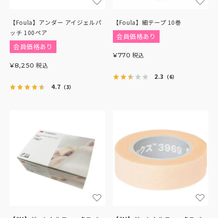
【Foula】アンダー アイジェルパ
【Foula】細テープ 10巻
ッチ 100ペア
会員価格あり
会員価格あり
税込
¥
770
税込
¥
8,250
2.3
（6）
4.7
（3）