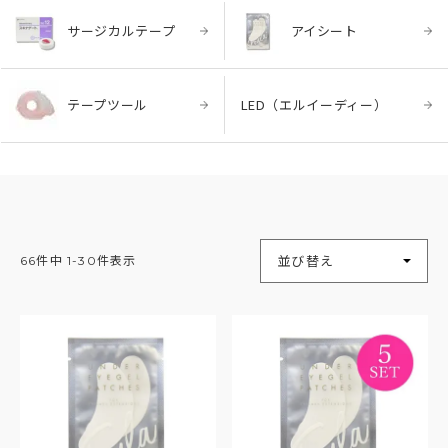
サージカルテープ
アイシート
テープツール
LED（エルイーディー）
並び替え
66
件中
1
-
30
件表示