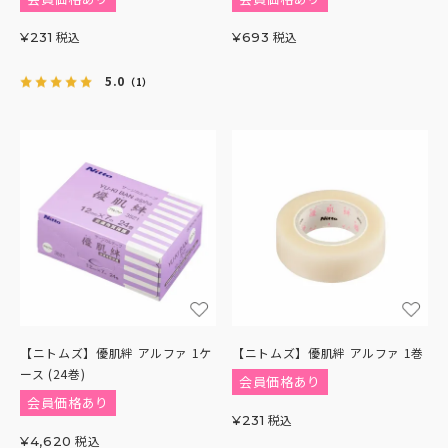
税込
税込
¥
231
¥
693
5.0
（1）
【ニトムズ】優肌絆 アルファ 1ケ
【ニトムズ】優肌絆 アルファ 1巻
ース (24巻)
会員価格あり
会員価格あり
税込
¥
231
税込
¥
4,620