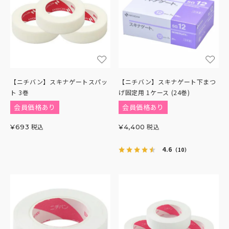
【ニチバン】スキナゲートスパッ
【ニチバン】スキナゲート下まつ
ト 3巻
げ固定用 1ケース (24巻)
会員価格あり
会員価格あり
税込
税込
¥
693
¥
4,400
4.6
（10）