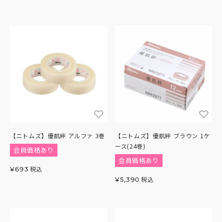
【ニトムズ】優肌絆 アルファ 3巻
【ニトムズ】優肌絆 ブラウン 1ケ
ース(24巻)
会員価格あり
会員価格あり
税込
¥
693
税込
¥
5,390