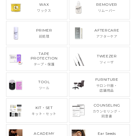
WAX
REMOVER
ワックス
リムーバー
PRIMER
AFTERCARE
前処理
アフターケア
TAPE
TWEEZER
PROTECTION
ツィーザ
テープ・保護
FURNITURE
TOOL
サロン什器・
ツール
店舗用品
COUNSELING
KIT・SET
カウンセリング・
キット・セット
同意書
ACADEMY
Ear Seeds