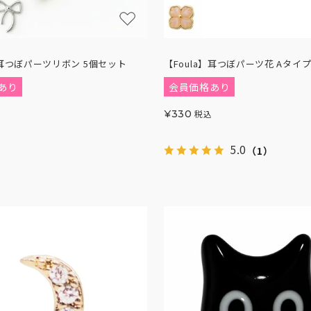
】耳つぼパーツリボン 5個セット
【Foula】耳つぼパーツ花 Aタイプ
あり
会員価格あり
¥
330
税込
5.0
（1）