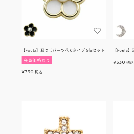
【Foula】耳つぼパーツ花 Cタイプ 5個セット
【Foula
会員価格あり
¥
330
税込
¥
330
税込