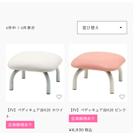
並び替え
6
件中
1
-
6
件表示
【FV】ペディキュア台H20 ホワイ
【FV】ペディキュア台H20 ピンク
ト
会員価格あり
会員価格あり
税込
¥
6,930