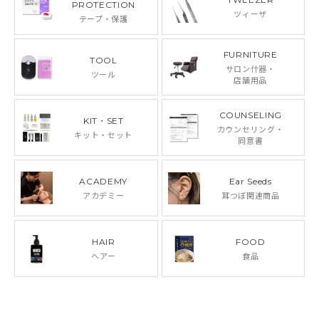
PROTECTION
ツィーザ
テープ・保護
FURNITURE
TOOL
サロン什器・
ツール
店舗用品
COUNSELING
KIT・SET
カウンセリング・
キット・セット
同意書
ACADEMY
Ear Seeds
アカデミー
耳つぼ関連商品
HAIR
FOOD
ヘアー
食品