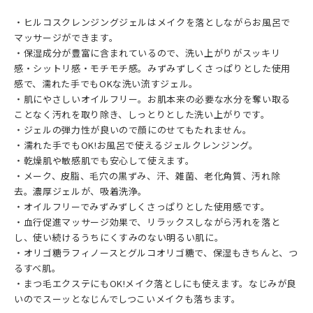
・ヒルコスクレンジングジェルはメイクを落としながらお風呂で
マッサージができます。
・保湿成分が豊富に含まれているので、洗い上がりがスッキリ
感・シットリ感・モチモチ感。みずみずしくさっぱりとした使用
感で、濡れた手でもOKな洗い流すジェル。
・肌にやさしいオイルフリー。お肌本来の必要な水分を奪い取る
ことなく汚れを取り除き、しっとりとした洗い上がりです。
・ジェルの弾力性が良いので顔にのせてもたれません。
・濡れた手でもOK!お風呂で使えるジェルクレンジング。
・乾燥肌や敏感肌でも安心して使えます。
・メーク、皮脂、毛穴の黒ずみ、汗、雑菌、老化角質、汚れ除
去。濃厚ジェルが、吸着洗浄。
・オイルフリーでみずみずしくさっぱりとした使用感です。
・血行促進マッサージ効果で、リラックスしながら汚れを落と
し、使い続けるうちにくすみのない明るい肌に。
・オリゴ糖ラフィノースとグルコオリゴ糖で、保湿もきちんと、つ
るすべ肌。
・まつ毛エクステにもOK!メイク落としにも使えます。なじみが良
いのでスーッとなじんでしつこいメイクも落ちます。