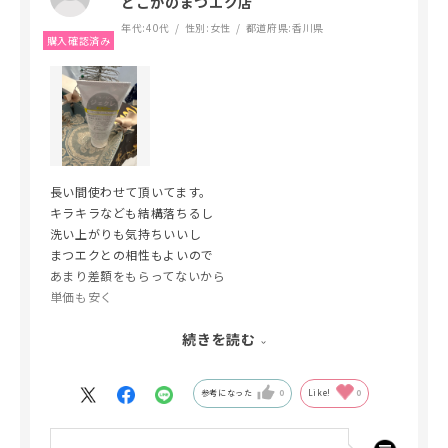
どこかのまつエク店
年代:
40代
性別:
女性
都道府県:
香川県
長い間使わせて頂いてます。
キラキラなども結構落ちるし
洗い上がりも気持ちいいし
まつエクとの相性もよいので
あまり差額をもらってないから
単価も安く
店販も売れ行き好調で
続きを読む
かつ使い心地も高評価いただいてます。
またまとめ買いさせて頂きます。
参考になった
0
Like!
0