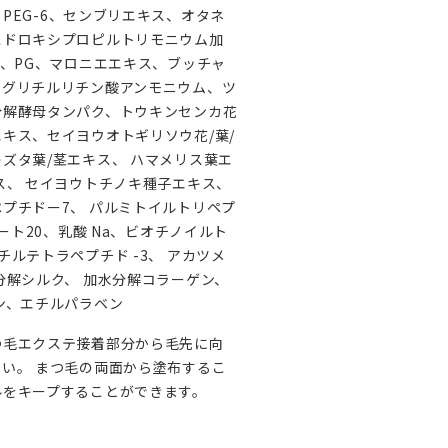
2、PEG-6、センブリエキス、オタネ
ヒドロキシプロピルトリモニウム加
)、PG、マロニエエキス、ブッチャ
、グリチルリチン酸アンモニウム、ツ
分解酵母タンパク、トウキンセンカ花
キス、セイヨウオトギリソウ花/葉/
ズタ葉/茎エキス、 ハマメリス葉エ
ス、 セイヨウトチノキ種子エキス、
プチドー7、 パルミトイルトリペプ
ベート20、乳酸 Na、ビオチノイルト
チルテトラペプチド -3、 アカツメ
分解シルク、 加水分解コラーゲン、
ン、エチルパラベン
つ毛エクステ接着部分から毛先に向
い。 まつ毛の両面から塗布するこ
ルをキープすることができます。