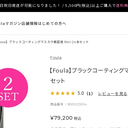
日祝日発送が可能になりました！ / 5,500円(税込)以上ご購入で
送料
ulaマガジン
店舗情報
はじめての方へ
oula】ブラックコーティングマスカラ美容液 10ml 24本セット
Foula
【Foula】ブラックコーティングマ
セット
5.0
（1）
レビューを見る
商品番号
8001023054
¥
79,200
税込