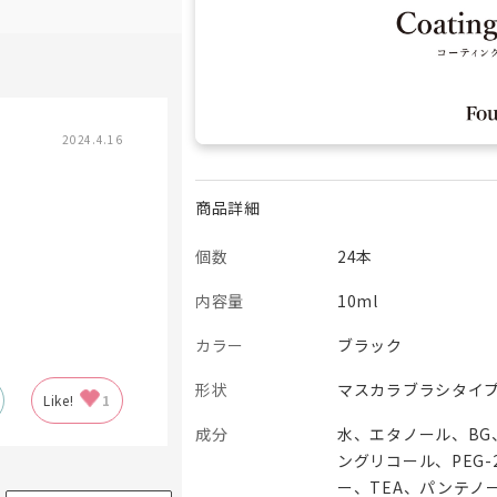
2024.4.16
商品詳細
個数
24本
内容量
10ml
カラー
ブラック
形状
マスカラブラシタイ
Like!
1
成分
水、エタノール、BG
ングリコール、PEG
ー、TEA、パンテノ