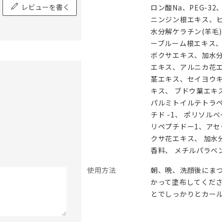
レビューを書く
ロン酸Na、PEG-3
ニンジン根エキス、
水分解ケラチン(羊毛
ーブルーム根エキス
ボクサエキス、加水
エキス、アルニカ花エ
茎エキス、セイヨウキ
キス、 ブドウ葉エキ
パルミトイルテトラペ
チド -1、 ポリソル
リペプチドー1、アセ
クサ花エキス、 加水
香料、 メチルパラベ
使用方法
朝、晩、洗顔後にま
かって塗布してくださ
とでしっかりとカー