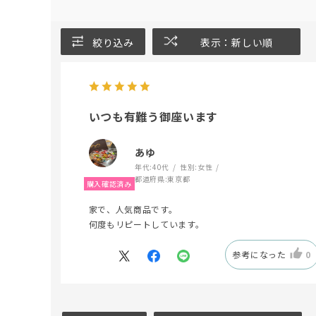
絞り込み
表示：新しい順
いつも有難う御座います
あゆ
年代:
40代
性別:
女性
都道府県:
東京都
家で、人気商品です。
何度もリピートしています。
参考になった
0