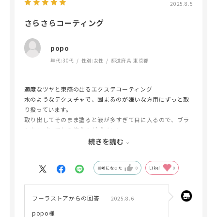
2025.8.5
さらさらコーティング
popo
年代:
30代
性別:
女性
都道府県:
東京都
適度なツヤと束感の出るエクステコーティング
水のようなテクスチャで、固まるのが嫌いな方用にずっと取
り扱っています。
取り出してそのまま塗ると液が多すぎて目に入るので、ブラ
シをしごいてから使うのがポイント。
これがある・ないとで本当にモチとモチ方に差が付くのでず
続きを読む
っと愛用しています！
参考になった
0
Like!
0
フーラストアからの回答
2025.8.6
popo様