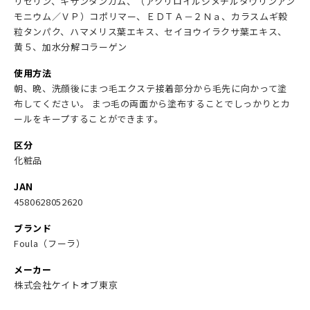
リセリン、キサンタンガム、（アクリロイルジメチルタウリンアン
モニウム／ＶＰ）コポリマー、ＥＤＴＡ－２Ｎａ、カラスムギ穀
粒タンパク、ハマメリス葉エキス、セイヨウイラクサ葉エキス、
黄５、加水分解コラーゲン
使用方法
朝、晩、洗顔後にまつ毛エクステ接着部分から毛先に向かって塗
布してください。 まつ毛の両面から塗布することでしっかりとカ
ールをキープすることができます。
区分
化粧品
JAN
4580628052620
ブランド
Foula（フーラ）
メーカー
株式会社ケイトオブ東京