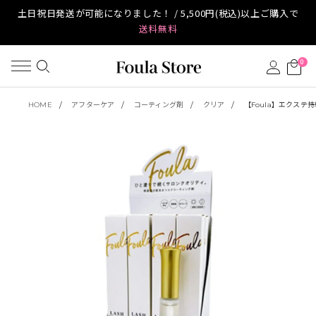
土日祝日発送が可能になりました！ / 5,500円(税込)以上ご購入で
送料無料
0
HOME
アフターケア
コーティング剤
クリア
【Foula】エクステ