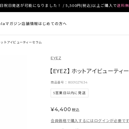
日祝日発送が可能になりました！ / 5,500円(税込)以上ご購入で
送料
ulaマガジン
店舗情報
はじめての方へ
 ホットアイビューティーセラム
EYEZ
【EYEZ】 ホットアイビューティ
商品番号
8001027634
5営業日以内に発送
¥
4,400
税込
会員価格で購入するにはログインが必要で