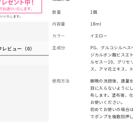
数量
1個
願いいたします。
内容量
18ml
カラー
イエロー
主成分
PG、グルコシルヘス
フレビュー
（0）
ジカルボン酸ビスエト
ルセスー10、グリセ
ス、アマ花エキス、
使用方法
朝晩の洗顔後、適量
目に入らないように
布します。塗布後、
お使いください。
初めてお使いの場合
でポンプを複数回押