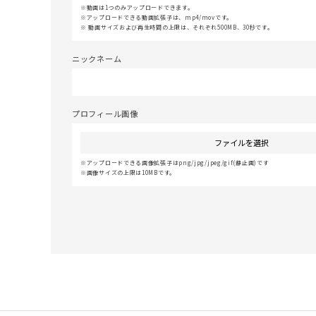
動画は1つのみアップロードできます。
アップロードできる動画拡張子は、mp4/movです。
動画サイズおよび再生時間の上限は、それぞれ500MB、30秒です。
ニックネーム
プロフィール画像
ファイルを選択
アップロードできる画像拡張子はpng/jpg/jpeg/gif(静止画)です
画像サイズの上限は10MBです。