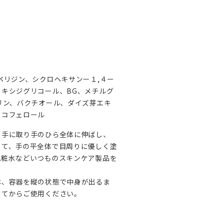
ペリジン、シクロヘキサンー１,４ー
キシジグリコール、BG、メチルグ
リン、バクチオール、ダイズ芽エキ
トコフェロール
を手に取り手のひら全体に伸ばし、
して、手の平全体で目周りに優しく塗
化粧水などいつものスキンケア製品を
は、容器を縦の状態で中身が出るま
してからご使用ください。