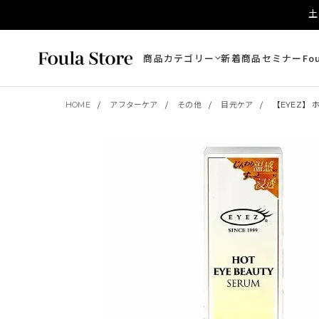
土
商品カテゴリー
新着商品
セミナー
Fo
HOME
アフターケア
その他
目元ケア
【EYEZ】