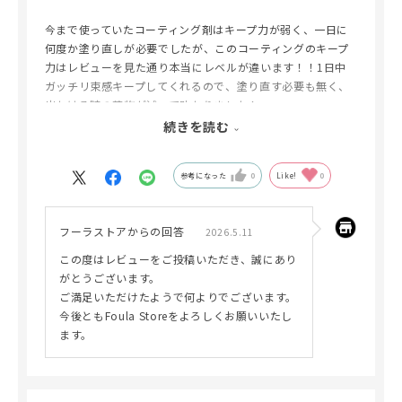
今まで使っていたコーティング剤はキープ力が弱く、一日に
何度か塗り直しが必要でしたが、このコーティングのキープ
力はレビューを見た通り本当にレベルが違います！！1日中
ガッチリ束感キープしてくれるので、塗り直す必要も無く、
出かける時の荷物が減って助かりました！
入ってる成分もめちゃくちゃ良さそうなのでリピート確
続きを読む
定！！オススメです🌟
参考になった
0
Like!
0
フーラストアからの回答
2026.5.11
この度はレビューをご投稿いただき、誠にあり
がとうございます。
ご満足いただけたようで何よりでございます。
今後ともFoula Storeをよろしくお願いいたし
ます。