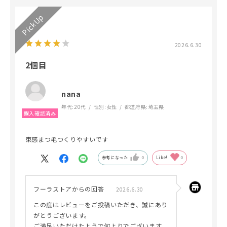
2026.6.30
2個目
nana
年代:
20代
性別:
女性
都道府県:
埼玉県
束感まつ毛つくりやすいです
参考になった
0
Like!
0
フーラストアからの回答
2026.6.30
この度はレビューをご投稿いただき、誠にあり
がとうございます。
ご満足いただけたようで何よりでございます。