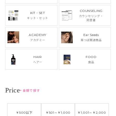
COUNSELING
KIT・SET
カウンセリング・
キット・セット
同意書
ACADEMY
Ear Seeds
アカデミー
耳つぼ関連商品
HAIR
FOOD
ヘアー
食品
金額で探す
￥500
以下
￥501
～
￥1,000
￥1,001
～
￥2,000