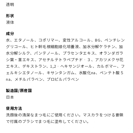
透明
形状
液体
成分
水、エタノール、コポリマー、変性アルコール、BG、ペンチレン
グリコール、ヒト幹毛根細胞順化培養液、加水分解ケラチン、加
水分解シルク、パンテノール、プラセンタエキス、オランダガラ
シ葉・茎エキス、アセチルテトラペプチド‐３、アカツメクサ花
エキス、デキストラン、1,2‐ヘキサンジオール、カルボマー、フ
ェルキシエタノール、キサンタンガム、水酸化na、ペンテト酸５
na、メチルパラベン、プロピルパラベン
製造国/原産国
日本
使用方法
洗顔後の清潔なまつ毛にご使用ください。マスカラをつける要領
で付属のブラシでまつ毛に塗布してください。