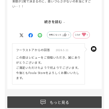
束感が1発で決まるのに、扱いづらさがないの本当にすご
い…！！
束感作るの苦手な人でも簡単に韓国っぽまつげになるし、ま
続きを読む
つエクもまつパも一気に仕上がり変わる✨
キープ力もしっかりあるから、時間経っても可愛いままなの
最高🥺
参考になった
0
Like!
0
しかも美容成分がかなり入ってるから、私は夜のケア用とメ
イク用で分けて使ってます♡
フーラストアからの回答
2026.5.11
ケアしながら盛れるの嬉しすぎる！！
この度はレビューをご投稿いただき、誠にあり
あと個人的に1番感動したのが、時間が経っても本当に白くな
がとうございます。
らないところ。
ご満足いただけたようで何よりでございます。
コーティング剤って乾燥してくると白化現象起きたりするこ
今後ともFoula Storeをよろしくお願いいたし
と多いけど、これはマジで一切気にならない🥹✨
ます。
ここまで使いやすさ・束感・ケア全部揃ってるコーティング
剤なかなかないと思う！！
本当におすすめだから1回使ってみてほしい🫶🏻🖤
もっと見る