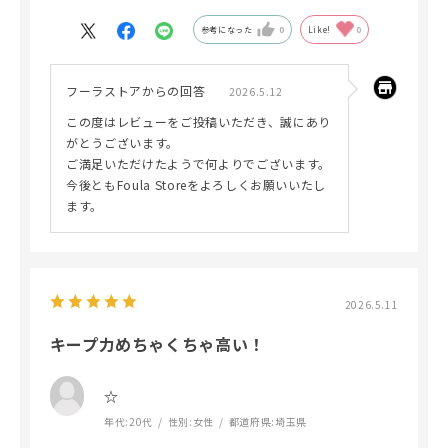
参考になった
0
Like!
0
フーラストアからの回答
2026.5.12
この度はレビューをご投稿いただき、誠にあり
がとうございます。
ご満足いただけたようで何よりでございます。
今後ともFoula Storeをよろしくお願いいたし
ます。
2026.5.11
キープ力めちゃくちゃ高い！
‪☆
年代:
20代
性別:
女性
都道府県:
埼玉県