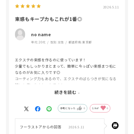
2026.5.11
束感もキープ力もこれが1番◎
no name
年代:
20代
性別:
女性
都道府県:
東京都
エクステの束感を作るのに使っています！
少量でもしっかりまとまって、簡単に今っぽい束感まつ毛に
なるのがお気に入りです◎
コーティング力もあるので、エクステのばらつきが気になる
時にも使いやすかったです！
カールのキープ力も高くて、夕方まで束感キープできるのも
続きを読む
安心です♡
参考になった
0
Like!
0
フーラストアからの回答
2026.5.11