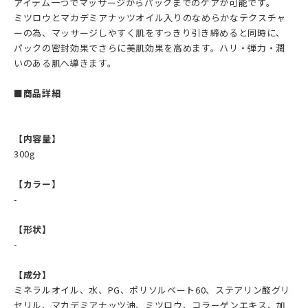
アイテム一つでマッサージからパックまでのケアが可能です。
ミツロウとマカデミアナッツオイル入りのなめらかなテクスチャ
ーの為、マッサージしやすく肌をすっきり引き締めると同時に、
パックの密封効果でさらに美肌効果を高めます。ハリ・弾力・潤
いのある肌へ導きます。
■商品詳細
【内容量】
300g
【カラー】
-
【形状】
-
【成分】
ミネラルオイル、水、PG、ポリソルベート60、ステアリン酸グリ
セリル、マカデミアナッツ油、ミツロウ、コラーゲンエキス、加