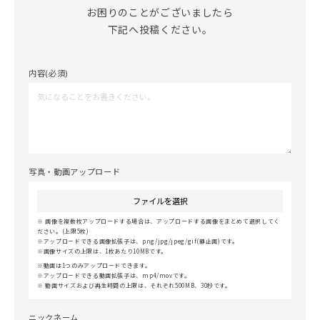
お困りのことがございましたら

下記へ投稿ください。
内容(必須)
写真・動画アップロード
ファイルを選択
画像を複数枚アップロードする場合は、アップロードする画像をまとめて選択してく
ださい。(上限5枚)
アップロードできる画像拡張子は、png/jpg/jpeg/gif(静止画)です。
画像サイズの上限は、1枚あたり10MBです。
動画は1つのみアップロードできます。
アップロードできる動画拡張子は、mp4/movです。
動画サイズおよび再生時間の上限は、それぞれ500MB、30秒です。
ニックネーム