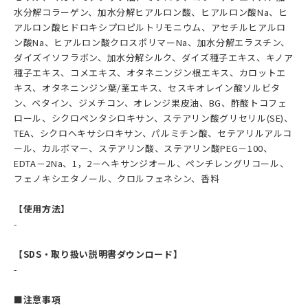
水分解コラーゲン、加水分解ヒアルロン酸、ヒアルロン酸Na、ヒ
アルロン酸ヒドロキシプロピルトリモニウム、アセチルヒアルロ
ン酸Na、ヒアルロン酸クロスポリマーNa、加水分解エラスチン、
ダイズイソフラボン、加水分解シルク、ダイズ種子エキス、キノア
種子エキス、コメエキス、オタネニンジン根エキス、カロットエ
キス、オタネニンジン葉/茎エキス、セスキオレイン酸ソルビタ
ン、ベタイン、ジメチコン、オレンジ果皮油、BG、酢酸トコフェ
ロール、シクロペンタシロキサン、ステアリン酸グリセリル(SE)、
TEA、シクロヘキサシロキサン、パルミチン酸、セテアリルアルコ
ール、カルボマー、ステアリン酸、ステアリン酸PEG－100、
EDTA－2Na、1，2－ヘキサンジオール、ペンチレングリコール、
フェノキシエタノール、クロルフェネシン、香料
【使用方法】
-
【SDS・取り扱い説明書ダウンロード】
-
■注意事項