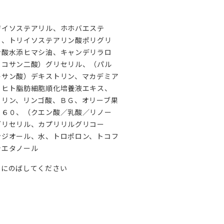
ジイソステアリル、ホホバエステ
ウ、トリイソステアリン酸ポリグリ
ン酸水添ヒマシ油、キャンデリラロ
イコサン二酸）グリセリル、（パル
キサン酸）デキストリン、マカデミア
、ヒト脂肪細胞順化培養液エキス、
トリン、リンゴ酸、ＢＧ、オリーブ果
ト６０、（クエン酸／乳酸／リノー
グリセリル、カプリリルグリコー
ンジオール、水、トロポロン、トコフ
シエタノール
唇にのばしてください