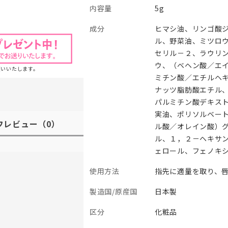
内容量
5g
成分
ヒマシ油、リンゴ酸
ル、野菜油、ミツロ
セリル－２、ラウリ
ウ、（ベヘン酸／エ
願いいたします。
ミチン酸／エチルヘ
ナッツ脂肪酸エチル
パルミチン酸デキス
実油、ポリソルベー
フレビュー
（0）
ル酸／オレイン酸）
ル、１，２－ヘキサ
ェロール、フェノキ
使用方法
指先に適量を取り、
製造国/原産国
日本製
区分
化粧品