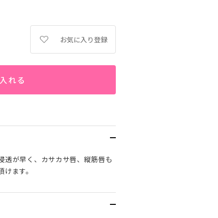
お気に入り登録
入れる
の浸透が早く、カサカサ唇、縦筋唇も
頂けます。