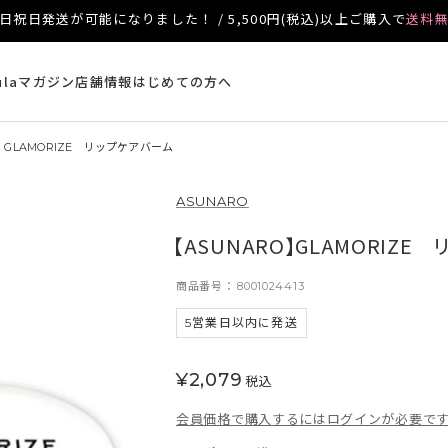
日祝日発送が可能になりました！ / 5,500円(税込)以上ご購入で
送料
ulaマガジン
店舗情報
はじめての方へ
】GLAMORIZE リップケアバーム
ASUNARO
【ASUNARO】GLAMORIZE
商品番号
8001024413
5営業日以内に発送
¥
2,079
税込
会員価格で購入するにはログインが必要で