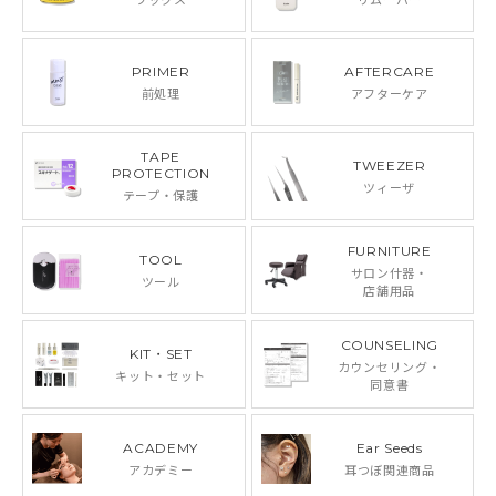
PRIMER
AFTERCARE
前処理
アフターケア
TAPE
TWEEZER
PROTECTION
ツィーザ
テープ・保護
FURNITURE
TOOL
サロン什器・
ツール
店舗用品
COUNSELING
KIT・SET
カウンセリング・
キット・セット
同意書
ACADEMY
Ear Seeds
アカデミー
耳つぼ関連商品