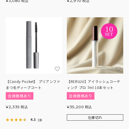
税込
税込
¥
3,080
¥
2,970
【Candy Pocket】 プリアンファ
【RERUJU】アイラッシュコーテ
まつ毛ディープコート
ィング プロ 7ml 10本セット
会員価格あり
会員価格あり
税込
税込
¥
2,335
¥
35,200
在庫切れ
4.3
（3）