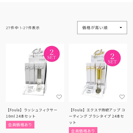
並び替え
価格が高い順
27
件中
1
-
27
件表示
【Foula】ラッシュフィクサー
【Foula】エクステ持続アップ コ
10ml 24本セット
ーティング ブラシタイプ 24本セ
ット
会員価格あり
会員価格あり