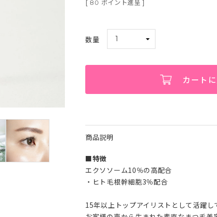
[
ポイント進呈 ]
80
カートに
商品説明
■特徴
エクソソーム10％の高配合
・ヒト毛根幹細胞3％配合
15年以上トップアイリストとして活躍し
お客様の声から生まれた素直なまつ毛美