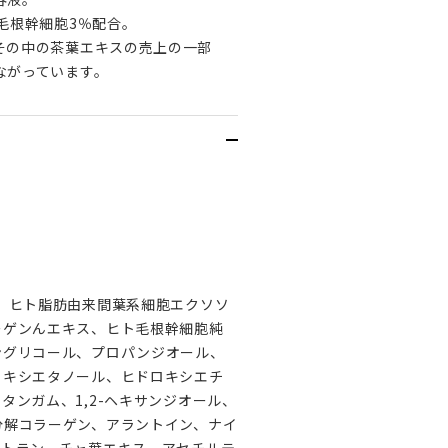
毛根幹細胞3％配合。
その中の茶葉エキスの売上の一部
ながっています。
、ヒト脂肪由来間葉系細胞エクソソ
ーゲンんエキス、ヒト毛根幹細胞純
ングリコール、プロパンジオール、
ノキシエタノール、ヒドロキシエチ
タンガム、1,2-ヘキサンジオール、
分解コラーゲン、アラントイン、ナイ
ストラン、チャ葉エキス、アセチルテ