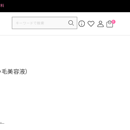
無料
0
まつ毛美容液）
す。