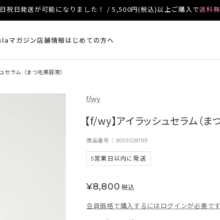
日祝日発送が可能になりました！ / 5,500円(税込)以上ご購入で
送料
ulaマガジン
店舗情報
はじめての方へ
シュセラム（まつ毛美容液）
f/wy
【f/wy】アイラッシュセラム（
商品番号
8001028199
5営業日以内に発送
¥
8,800
税込
会員価格で購入するにはログインが必要で