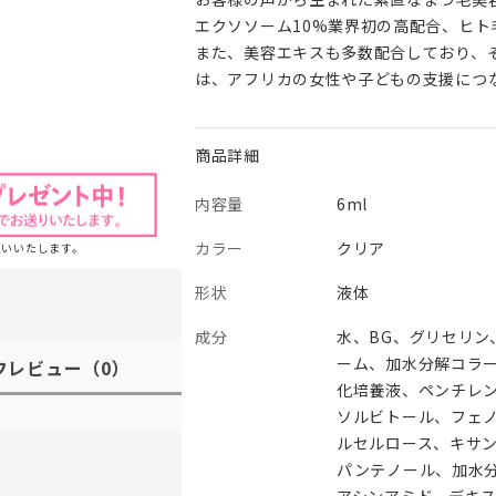
エクソソーム10%業界初の高配合、ヒト
また、美容エキスも多数配合しており、
は、アフリカの女性や子どもの支援につ
商品詳細
内容量
6ml
カラー
クリア
願いいたします。
形状
液体
成分
水、BG、グリセリン
ーム、加水分解コラ
フレビュー
（0）
化培養液、ペンチレ
ソルビトール、フェ
ルセルロース、キサン
パンテノール、加水
アシンアミド、デキ