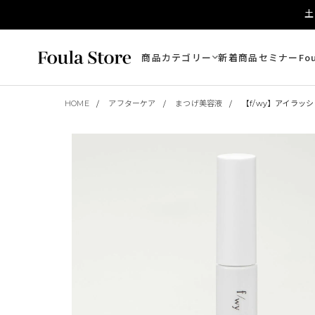
土
商品カテゴリー
新着商品
セミナー
Fo
HOME
アフターケア
まつげ美容液
【f/wy】アイラッ