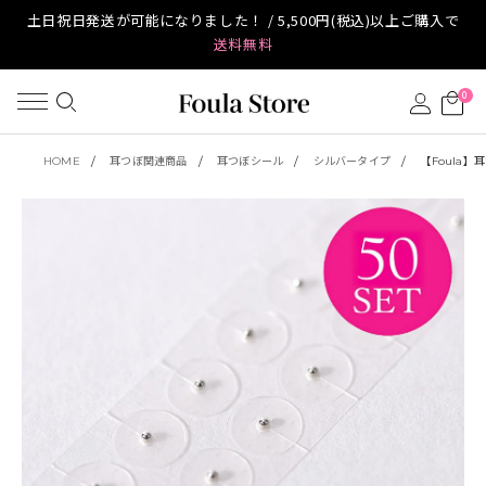
土日祝日発送が可能になりました！ / 5,500円(税込)以上ご購入で
送料無料
0
HOME
耳つぼ関連商品
耳つぼシール
シルバータイプ
【Foula】