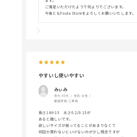
ます。
ご満足いただけたようで何よりでございます。
今後ともFoula Storeをよろしくお願いいたします。
やすいし使いやすい
みぃみ
年代:
40代
性別:
女性
都道府県:
三重県
長さ14か15 太さ0.2/0.15が
あると嬉しいです。
欲しいサイズが揃ってることがあまりなくて
何回か買わないといけないのが少し残念ですが