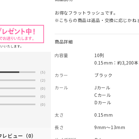
お得なフラットラッシュです。
※こちらの商品は返品・交換に応じかね
商品詳細
願いいたします。
内容量
10列
0.15mm：約3,200本
(5)
カラー
ブラック
(2)
カール
Jカール
(0)
Cカール
(0)
Dカール
(0)
太さ
0.15mm
長さ
9mm～13mm
フレビュー
（0）