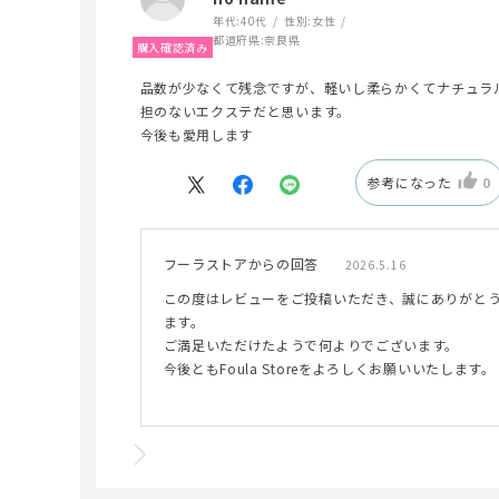
年代:
40代
性別:
女性
都道府県:
奈良県
品数が少なくて残念ですが、軽いし柔らかくてナチュラ
担のないエクステだと思います。
今後も愛用します
参考になった
0
フーラストアからの回答
2026.5.16
この度はレビューをご投稿いただき、誠にありがと
ます。
ご満足いただけたようで何よりでございます。
今後ともFoula Storeをよろしくお願いいたします。