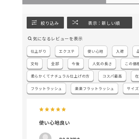
絞り込み
表示：新しい順
気になるレビューを表示
仕上がり
エクステ
使い心地
入荷
文句
全部
今後
人気の長さ
この価
柔らかくてナチュラル仕上げの方
コスパ最高
在
フラットラッシュ
楽楽フラットラッシュ
サイズ
使い心地良い
no name