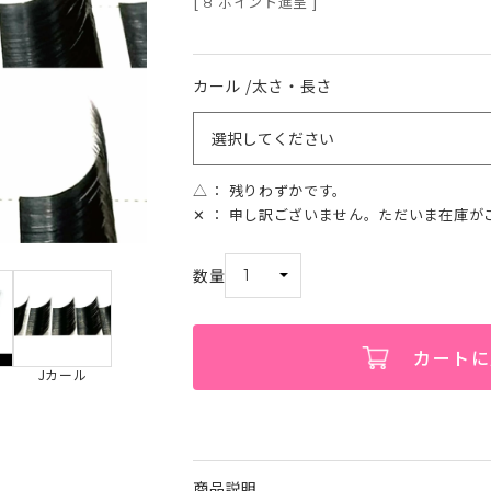
[
ポイント進呈 ]
8
カール
太さ・長さ
△
残りわずかです。
✕
申し訳ございません。ただいま在庫が
カートに
Jカール
商品説明