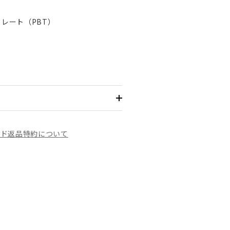
レート（PBT）
イド
返品特約について