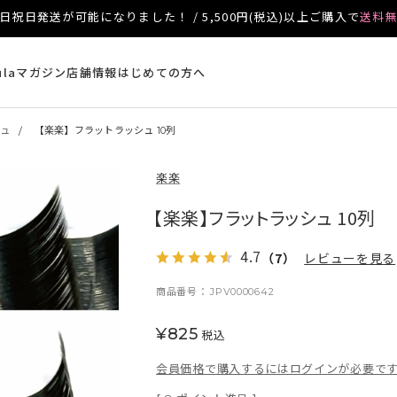
日祝日発送が可能になりました！ / 5,500円(税込)以上ご購入で
送料
ulaマガジン
店舗情報
はじめての方へ
シュ
【楽楽】フラットラッシュ 10列
楽楽
【楽楽】フラットラッシュ 10列
4.7
（7）
レビューを見る
商品番号
JPV0000642
¥
825
税込
会員価格で購入するにはログインが必要で