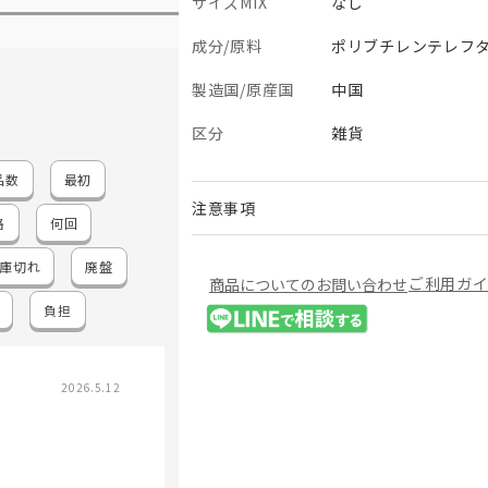
サイズMIX
なし
成分/原料
ポリブチレンテレフタ
製造国/原産国
中国
区分
雑貨
品数
最初
注意事項
格
何回
庫切れ
廃盤
ご利用ガ
商品についてのお問い合わせ
負担
2026.5.12