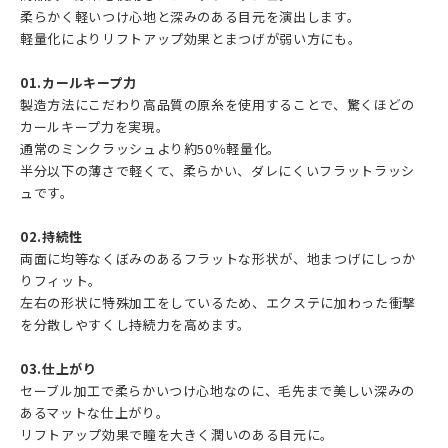
柔らかく軽いつけ心地と深みのある目元を演出します。
軽量化によりリフトアップ効果とまつげが弱い方にも。
01.カールキープ力
製造方法にこだわり高品質の原糸を使用することで、驚くほどの
カールキープ力を実現。
通常のミンクラッシュより約50％軽量化。
半分以下の薄さで軽くて、柔らかい、ダレにくいフラットラッシ
ュです。
02.持続性
両面に均等なくぼみのあるフラットな形状が、地まつげにしっか
りフィット。
左右の形状に特殊加工をしているため、エクステに加わった衝撃
を分散しやすくし持続力を高めます。
03.仕上がり
セーブル加工で柔らかいつけ心地なのに、毛先まで美しい深みの
あるマットな仕上がり。
リフトアップ効果で瞳を大きく潤いのある目元に。