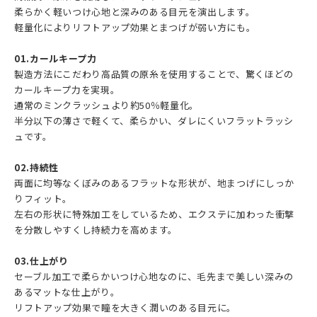
柔らかく軽いつけ心地と深みのある目元を演出します。
軽量化によりリフトアップ効果とまつげが弱い方にも。
01.カールキープ力
製造方法にこだわり高品質の原糸を使用することで、驚くほどの
カールキープ力を実現。
通常のミンクラッシュより約50％軽量化。
半分以下の薄さで軽くて、柔らかい、ダレにくいフラットラッシ
ュです。
02.持続性
両面に均等なくぼみのあるフラットな形状が、地まつげにしっか
りフィット。
左右の形状に特殊加工をしているため、エクステに加わった衝撃
を分散しやすくし持続力を高めます。
03.仕上がり
セーブル加工で柔らかいつけ心地なのに、毛先まで美しい深みの
あるマットな仕上がり。
リフトアップ効果で瞳を大きく潤いのある目元に。