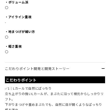
・ボリューム派
〇
・アイライン重視
-
・地まつげが細い方
〇
・軽さ重視
〇
こだわりポイント開発と開発ストーリー
こだわりポイント
✅1｜Lカールで自然にぱっちり
立ち上がりの強いLカールが、まぶたに沿って根元からしっかりリ
フト。
下がりまつげや重めまぶたでも、自然に目が開くようなぱっちり
感を演出。