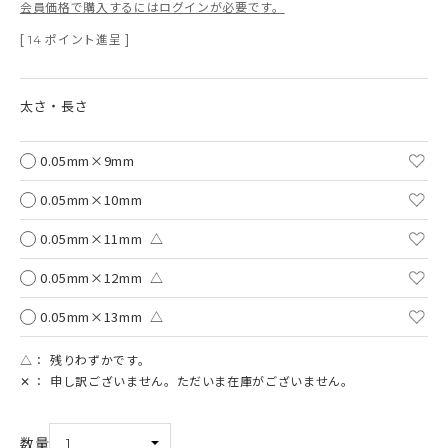
会員価格で購入するにはログインが必要です。
[
ポイント進呈 ]
14
太さ・長さ
0.05mm×9mm
0.05mm×10mm
0.05mm×11mm
△
0.05mm×12mm
△
0.05mm×13mm
△
△
残りわずかです。
✕
申し訳ございません。ただいま在庫がございません。