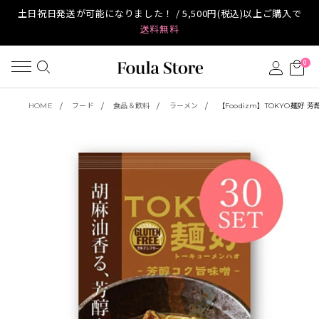
土日祝日発送が可能になりました！ / 5,500円(税込)以上ご購入で
送料無料
0
HOME
フード
食品＆飲料
ラーメン
【Foodizm】TOKYO麺好 