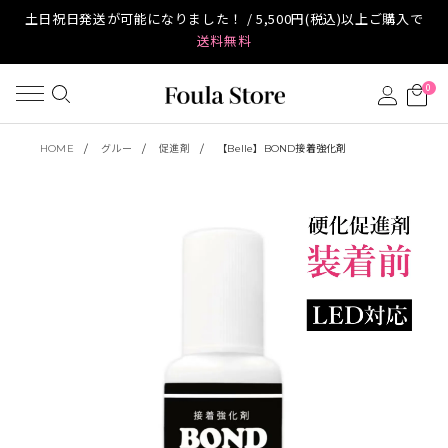
土日祝日発送が可能になりました！ / 5,500円(税込)以上ご購入で
送料無料
0
HOME
グルー
促進剤
【Belle】BOND接着強化剤