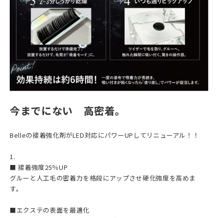
今までにない 高密着。
Belleの接着強化剤がLED対応にパワーUPしてリニューアル！！
1.
■ 接着強度25％UP
グルーと人工毛の密着力を格段にアップさせ硬化強度を高めま
す。
■エクステの表面を最適化