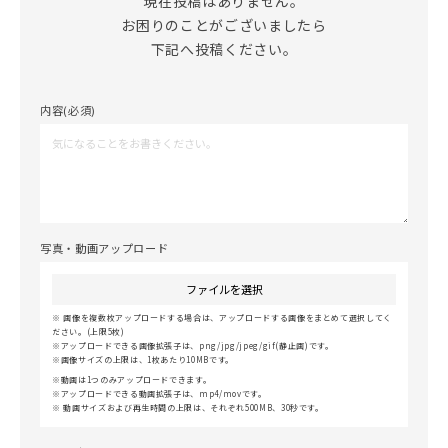
現在投稿はありません。

お困りのことがございましたら

下記へ投稿ください。
内容(必須)
写真・動画アップロード
ファイルを選択
画像を複数枚アップロードする場合は、アップロードする画像をまとめて選択してく
ださい。(上限5枚)
アップロードできる画像拡張子は、png/jpg/jpeg/gif(静止画)です。
画像サイズの上限は、1枚あたり10MBです。
動画は1つのみアップロードできます。
アップロードできる動画拡張子は、mp4/movです。
動画サイズおよび再生時間の上限は、それぞれ500MB、30秒です。