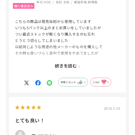
年代:
40代
性別:
女性
都道府県:
群馬県
こちらの商品は発売当初から使用しています
いつも5パック以上のまとめ買いをしていましたが
つい最近ストックが無くなり購入するのも忘れ
とうとう切らしてしまいました
以前同じような用途の他メーカーのものを購入して
その時も使いづらく途中で使用をやめてましたが
そちらを代替で使用していました
続きを読む
やはり同じようなものでも全く別物です
こちらはふんわり柔らかく
厚さも丁度良く少し引っ張ると
参考になった
0
Like!
0
いい感じに伸びてロッドにフィットします
しっかり毛を抑えられるのに
薬は吸収しない
そして何より薬剤の拭き取り力が
2026.3.26
とても良いです
主に2剤の抑えで使用していますが
とても良い！
やはりこれがあると施術が本当にやりやすいです
途中で一度素材が変わりましたが