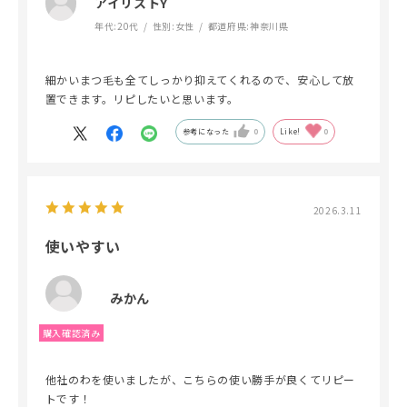
また元に戻ったようで嬉しいです
アイリストY
サイズも絶妙で本当に使いやすいので
年代:
20代
性別:
女性
都道府県:
神奈川県
全力でオススメします
細かいまつ毛も全てしっかり抑えてくれるので、安心して放
置できます。リピしたいと思います。
参考になった
0
Like!
0
2026.3.11
使いやすい
みかん
他社のわを使いましたが、こちらの使い勝手が良くてリピー
トです！