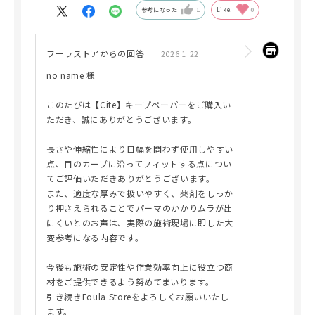
参考になった
1
Like!
0
フーラストアからの回答
2026.1.22
no name 様
このたびは【Cite】キープペーパーをご購入い
ただき、誠にありがとうございます。
長さや伸縮性により目幅を問わず使用しやすい
点、目のカーブに沿ってフィットする点につい
てご評価いただきありがとうございます。
また、適度な厚みで扱いやすく、薬剤をしっか
り押さえられることでパーマのかかりムラが出
にくいとのお声は、実際の施術現場に即した大
変参考になる内容です。
今後も施術の安定性や作業効率向上に役立つ商
材をご提供できるよう努めてまいります。
引き続きFoula Storeをよろしくお願いいたし
ます。