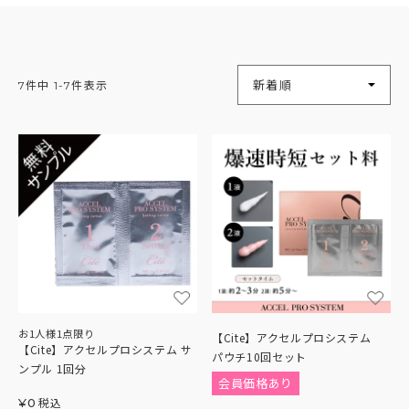
並び替え
新着順
7
件中
1
-
7
件表示
お1人様1点限り
【Cite】アクセルプロシステム
【Cite】アクセルプロシステム サ
パウチ10回セット
ンプル 1回分
会員価格あり
税込
¥
0