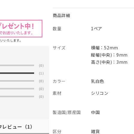
商品詳細
数量
1ペア
願いいたします。
サイズ
横幅：52mm
縦幅(中央)：9mm
高さ(中央)：3mm
(0)
(1)
カラー
乳白色
(0)
(0)
素材
シリコン
(0)
製造国/原産国
中国
フレビュー
（1）
区分
雑貨