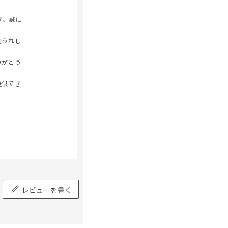
き、誠に
変うれし
りがとう
提供でき
レビューを書く