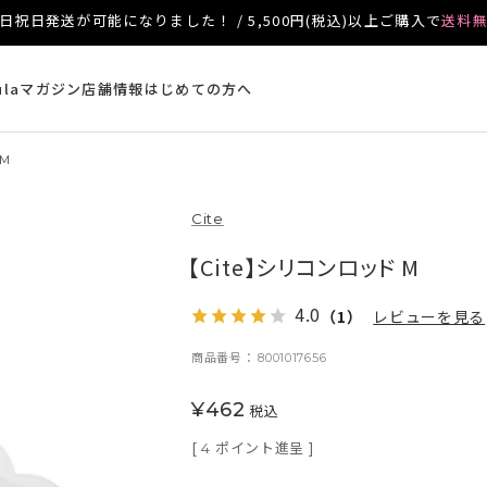
日祝日発送が可能になりました！ / 5,500円(税込)以上ご購入で
送料
ulaマガジン
店舗情報
はじめての方へ
M
Cite
【Cite】シリコンロッド M
4.0
（1）
レビューを見る
商品番号
8001017656
¥
462
税込
[
ポイント進呈 ]
4