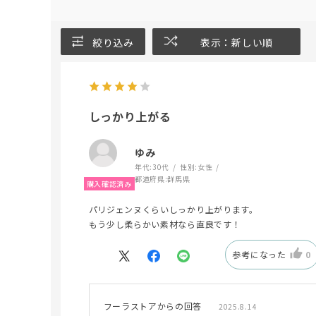
絞り込み
表示：新しい順
しっかり上がる
ゆみ
年代:
30代
性別:
女性
都道府県:
群馬県
パリジェンヌくらいしっかり上がります。
もう少し柔らかい素材なら直良です！
参考になった
0
フーラストアからの回答
2025.8.14