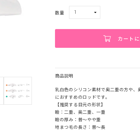
カートに
商品説明
乳白色のシリコン素材で奥二重の方や、
におすすめのロッドです。
【推奨する目元の形状】
瞼：二重、奥二重、一重
瞼の厚み：普～やや重
地まつ毛の長さ：普～長