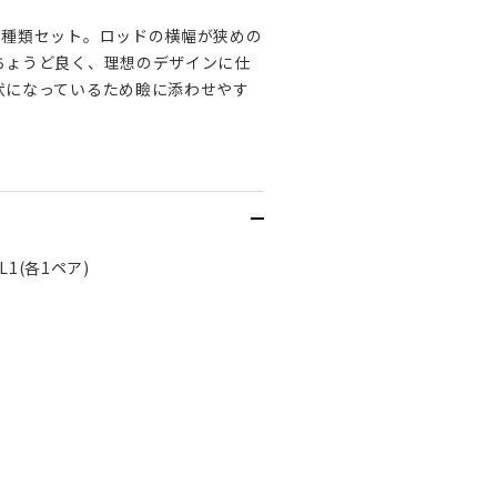
8種類セット。ロッドの横幅が狭めの
ちょうど良く、理想のデザインに仕
状になっているため瞼に添わせやす
,XL1(各1ペア)