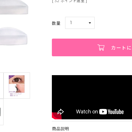
[
ポイント進呈 ]
32
カートに
商品説明