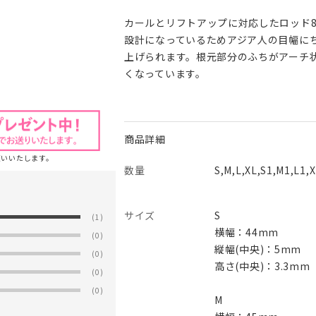
カールとリフトアップに対応したロッド
設計になっているためアジア人の目幅に
上げられます。根元部分のふちがアーチ
くなっています。
商品詳細
願いいたします。
数量
S,M,L,XL,S1,M1,L1
サイズ
S
(1)
横幅：44mm
(0)
縦幅(中央)：5mm
(0)
高さ(中央)：3.3mm
(0)
(0)
M