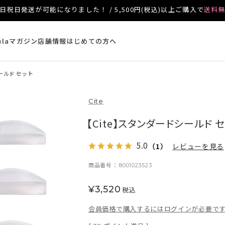
日祝日発送が可能になりました！ / 5,500円(税込)以上ご購入で
送料
ulaマガジン
店舗情報
はじめての方へ
ールド セット
Cite
【Cite】スタンダードシールド 
5.0
（1）
レビューを見る
商品番号
8001023523
¥
3,520
税込
会員価格で購入するにはログインが必要で