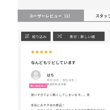
ユーザーレビュー
（1）
スタッ
絞り込み
表示：新しい順
なんどもリピしています
はち
年代:
30代
性別:
女性
都道府県:
東京都
使いすぎてよく無くしてしまいます。。笑
本当におすすめの商品！