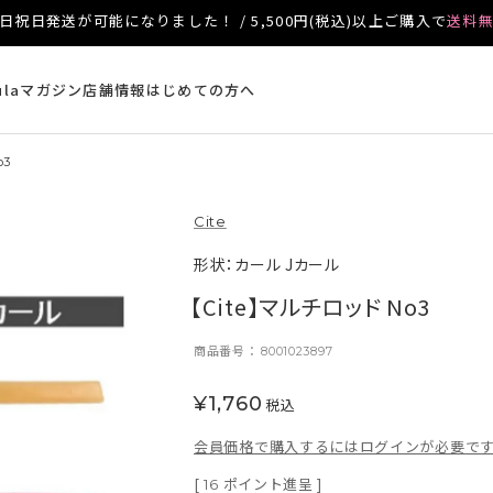
日祝日発送が可能になりました！ / 5,500円(税込)以上ご購入で
送料
ulaマガジン
店舗情報
はじめての方へ
o3
Cite
形状：カール Jカール
【Cite】マルチロッド No3
商品番号
8001023897
¥
1,760
税込
会員価格で購入するにはログインが必要で
[
ポイント進呈 ]
16