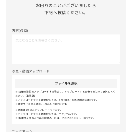
お困りのことがございましたら

下記へ投稿ください。
内容(必須)
写真・動画アップロード
ファイルを選択
画像を複数枚アップロードする場合は、アップロードする画像をまとめて選択してく
ださい。(上限5枚)
アップロードできる画像拡張子は、png/jpg/jpeg/gif(静止画)です。
画像サイズの上限は、1枚あたり10MBです。
動画は1つのみアップロードできます。
アップロードできる動画拡張子は、mp4/movです。
動画サイズおよび再生時間の上限は、それぞれ500MB、30秒です。
ニックネーム