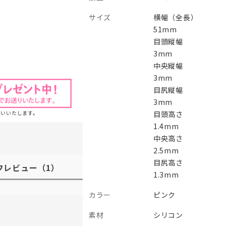
サイズ
横幅（全長）
51mm
目頭縦幅
3mm
中央縦幅
3mm
目尻縦幅
3mm
目頭高さ
願いいたします。
1.4mm
中央高さ
2.5mm
目尻高さ
フレビュー
（1）
1.3mm
カラー
ピンク
素材
シリコン