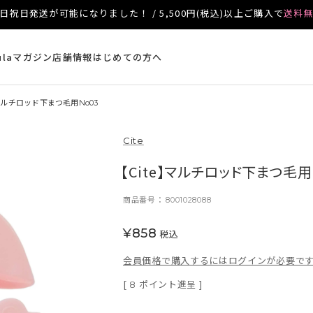
日祝日発送が可能になりました！ / 5,500円(税込)以上ご購入で
送料
ulaマガジン
店舗情報
はじめての方へ
マルチロッド下まつ毛用No03
Cite
【Cite】マルチロッド下まつ毛用
商品番号
8001028088
¥
858
税込
会員価格で購入するにはログインが必要で
[
ポイント進呈 ]
8