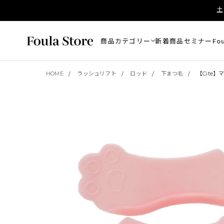
土
商品カテゴリー
新着商品
セミナー
Fo
HOME
ラッシュリフト
ロッド
下まつ毛
【Cite】