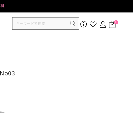
無料
0
No03
す。