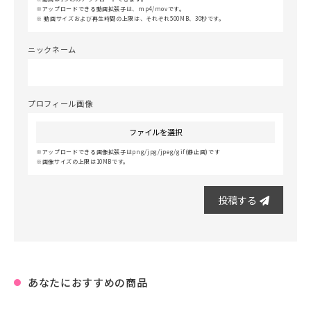
アップロードできる動画拡張子は、mp4/movです。
動画サイズおよび再生時間の上限は、それぞれ500MB、30秒です。
ニックネーム
プロフィール画像
ファイルを選択
アップロードできる画像拡張子はpng/jpg/jpeg/gif(静止画)です
画像サイズの上限は10MBです。
投稿する
あなたにおすすめの商品