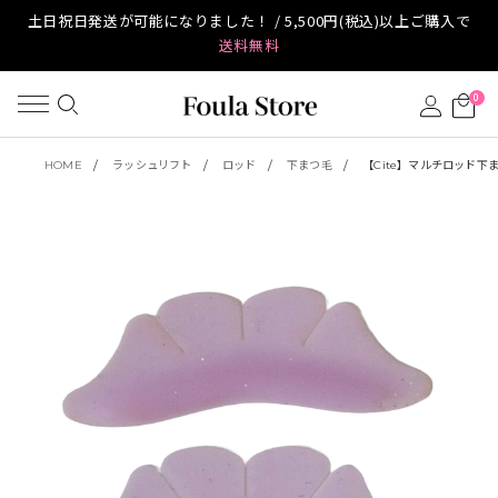
土日祝日発送が可能になりました！ / 5,500円(税込)以上ご購入で
送料無料
0
HOME
ラッシュリフト
ロッド
下まつ毛
【Cite】マルチロッド下ま