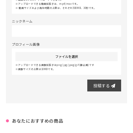
アップロードできる動画拡張子は、mp4/movです。
動画サイズおよび再生時間の上限は、それぞれ500MB、30秒です。
ニックネーム
プロフィール画像
ファイルを選択
アップロードできる画像拡張子はpng/jpg/jpeg/gif(静止画)です
画像サイズの上限は10MBです。
投稿する
あなたにおすすめの商品