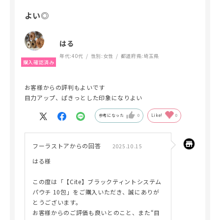
よい◎
はる
年代:
40代
性別:
女性
都道府県:
埼玉県
お客様からの評判もよいです
目力アップ、ぱきっとした印象になりよい
参考になった
0
Like!
0
フーラストアからの回答
2025.10.15
はる様
この度は「【Cite】ブラックティントシステム
パウチ 10包」をご購入いただき、誠にありが
とうございます。
お客様からのご評価も良いとのこと、また“目