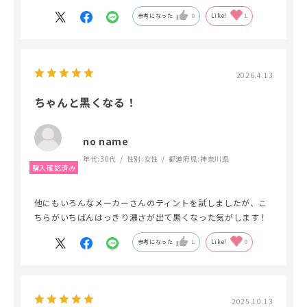
参考になった
0
Like!
1
2026.4.13
ちゃんと黒くなる！
no name
年代:
30代
性別:
女性
都道府県:
神奈川県
他にもいろんなメーカーさんのティントを試しましたが、こ
ちらがいちばんはっきり濃さが出て黒くなった気がします！
参考になった
1
Like!
0
2025.10.13