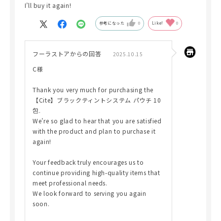
I’ll buy it again!
参考になった
0
Like!
0
フーラストアからの回答
2025.10.15
C様
Thank you very much for purchasing the
【Cite】ブラックティントシステム パウチ 10
包.
We’re so glad to hear that you are satisfied
with the product and plan to purchase it
again!
Your feedback truly encourages us to
continue providing high-quality items that
meet professional needs.
We look forward to serving you again
soon.