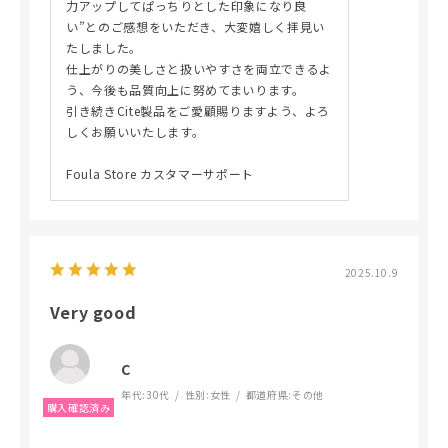
力アップしてぱっちりとした印象になり良
い”とのご感想をいただき、大変嬉しく拝見い
たしました。
仕上がりの美しさと扱いやすさを両立できるよ
う、今後も品質向上に努めてまいります。
引き続きCite製品をご愛顧賜りますよう、よろ
しくお願いいたします。
Foula Store カスタマーサポート
2025.10.9
Very good
C
年代:
30代
性別:
女性
都道府県:
その他