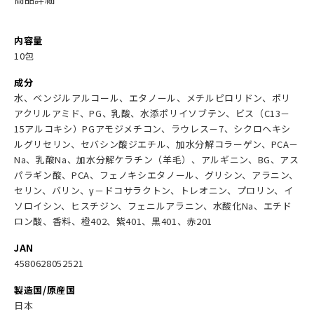
内容量
10包
成分
水、ベンジルアルコール、エタノール、メチルピロリドン、ポリ
アクリルアミド、PG、乳酸、水添ポリイソブテン、ビス（C13－
15アルコキシ）PGアモジメチコン、ラウレス－7、シクロヘキシ
ルグリセリン、セバシン酸ジエチル、加水分解コラーゲン、PCA－
Na、乳酸Na、加水分解ケラチン（羊毛）、アルギニン、BG、アス
パラギン酸、PCA、フェノキシエタノール、グリシン、アラニン、
セリン、バリン、γ－ドコサラクトン、トレオニン、プロリン、イ
ソロイシン、ヒスチジン、フェニルアラニン、水酸化Na、エチド
ロン酸、香料、橙402、紫401、黒401、赤201
JAN
4580628052521
製造国/原産国
日本