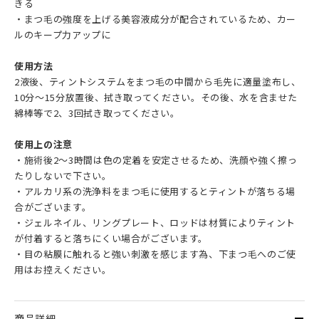
きる
・まつ毛の強度を上げる美容液成分が配合されているため、カー
ルのキープ力アップに
使用方法
2液後、ティントシステムをまつ毛の中間から毛先に適量塗布し、
10分～15分放置後、拭き取ってください。その後、水を含ませた
綿棒等で2、3回拭き取ってください。
使用上の注意
・施術後2～3時間は色の定着を安定させるため、洗顔や強く擦っ
たりしないで下さい。
・アルカリ系の洗浄料をまつ毛に使用するとティントが落ちる場
合がございます。
・ジェルネイル、リングプレート、ロッドは材質によりティント
が付着すると落ちにくい場合がございます。
・目の粘膜に触れると強い刺激を感じます為、下まつ毛へのご使
用はお控えください。
商品詳細