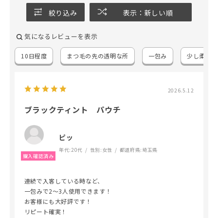
絞り込み
表示：新しい順
気になるレビューを表示
10日程度
まつ毛の先の透明な所
一包み
少し柔らか
2026.5.12
ブラックティント パウチ
ピッ
年代:
20代
性別:
女性
都道府県:
埼玉県
連続で入客している時など、
一包みで2〜3人使用できます！
お客様にも大好評です！
リピート確実！