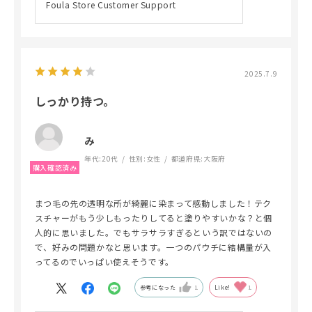
Foula Store Customer Support
2025.7.9
しっかり持つ。
み
年代:
20代
性別:
女性
都道府県:
大阪府
まつ毛の先の透明な所が綺麗に染まって感動しました！テク
スチャーがもう少しもったりしてると塗りやすいかな？と個
人的に思いました。でもサラサラすぎるという訳ではないの
で、好みの問題かなと思います。一つのパウチに結構量が入
ってるのでいっぱい使えそうです。
参考になった
1
Like!
1