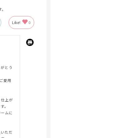
。
す。
Like!
0
りがとう
をご愛用
・仕上が
です。
チームに
足いただ