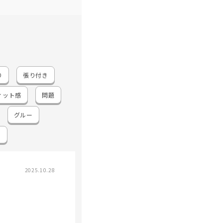
り
張り付き
ィット感
問題
グルー
ド
2025.10.28