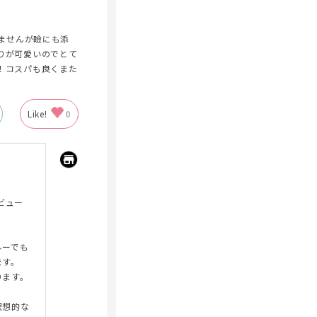
いませんが瞼にも添
りが可愛いのでとて
！コスパも良くまた
Like!
0
レビュー
ルーでも
ます。
ります。
理想的な