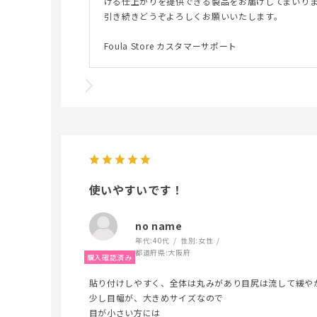
ける仕上がりを提供できる製品をお届けしてまいり
引き続きどうぞよろしくお願いいたします。
Foula Store カスタマーサポート
使いやすいです！
no name
年代:
40代
性別:
女性
都道府県:
大阪府
貼り付けしやすく、全体は丸みがあり目尻は流して緩や
少し目幅が、大きめサイズなので
目が小さい方には