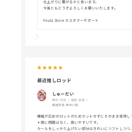
仕上がりに繋がるかと思います。
今後ともどうぞよろしくお願いいたします。
Foula Store カスタマーサポート
最近推しロッド
しゅーだい
年代:
30代
性別:
女性
都道府県:
神奈川県
横幅が広めのロットのためカットせずにそのまま使用し
ト感に問題はなく、扱いやすいです。
カールをしっかり上げたい部分はきれいにリフトしつつ