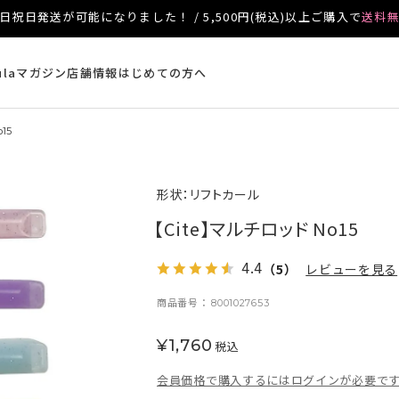
日祝日発送が可能になりました！ / 5,500円(税込)以上ご購入で
送料
ulaマガジン
店舗情報
はじめての方へ
15
形状：リフトカール
【Cite】マルチロッド No15
4.4
（5）
レビューを見る
商品番号
8001027653
¥
1,760
税込
会員価格で購入するにはログインが必要で