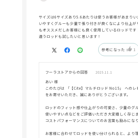
サイズは6サイズあり5.6あたりは使うお客様があまり
いやすくグルーも少量で張り付きが良くなにより仕上が
もオススメだしお客様にも良く使用しているロッドです
違うロッドも試したいと思います！
参考になった
1
フーラストアからの回答
2025.11.1
あい 様
このたびは 「【Cite】マルチロッド No15」 への
をお寄せいただき、誠にありがとうございます。
ロッドのフィット感や仕上がりの可愛さ、少量のグ
使いやすい点などをご評価いただき大変嬉しく存じ
コストパフォーマンスについてのお言葉も励みにな
お客様に合わせてロッドを使い分けられると、より