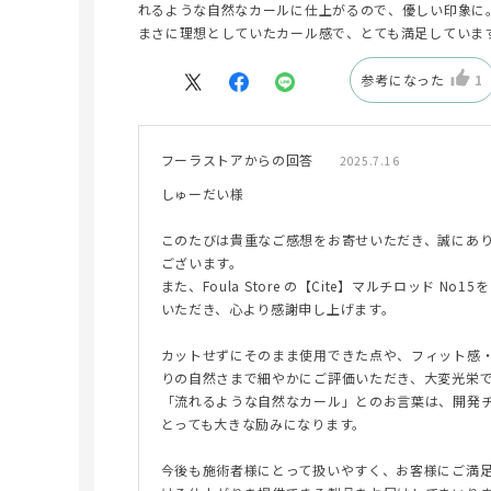
れるような自然なカールに仕上がるので、優しい印象に
まさに理想としていたカール感で、とても満足していま
参考になった
1
フーラストアからの回答
2025.7.16
しゅーだい様
このたびは貴重なご感想をお寄せいただき、誠にあ
ございます。
また、Foula Store の【Cite】マルチロッド No15
いただき、心より感謝申し上げます。
カットせずにそのまま使用できた点や、フィット感
りの自然さまで細やかにご評価いただき、大変光栄
「流れるような自然なカール」とのお言葉は、開発
とっても大きな励みになります。
今後も施術者様にとって扱いやすく、お客様にご満