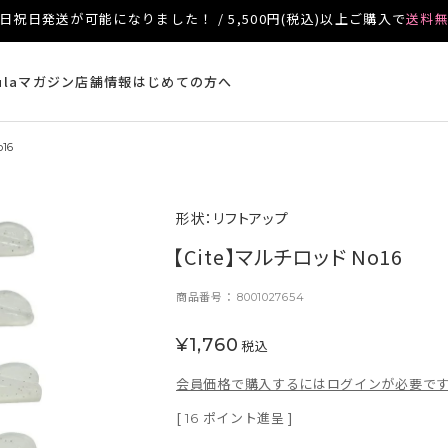
日祝日発送が可能になりました！ / 5,500円(税込)以上ご購入で
送料
ulaマガジン
店舗情報
はじめての方へ
16
形状：リフトアップ
【Cite】マルチロッド No16
商品番号
8001027654
¥
1,760
税込
会員価格で購入するにはログインが必要で
[
ポイント進呈 ]
16