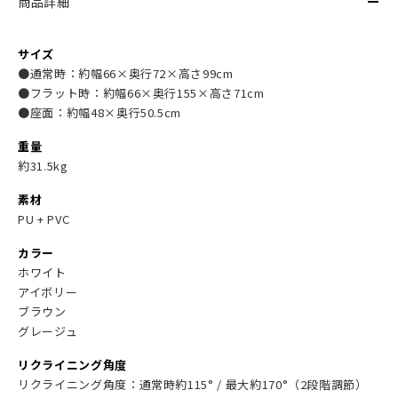
商品詳細
サイズ
●通常時：約幅66×奥行72×高さ99cm
●フラット時：約幅66×奥行155×高さ71cm
●座面：約幅48×奥行50.5cm
重量
約31.5kg
素材
PU + PVC
カラー
ホワイト
アイボリー
ブラウン
グレージュ
リクライニング角度
リクライニング角度：通常時約115° / 最大約170°（2段階調節）