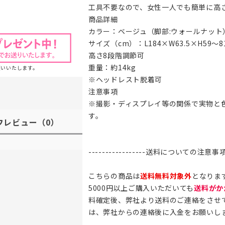
工具不要なので、女性一人でも簡単に高
商品詳細
カラー：ベージュ（脚部:ウォールナット
サイズ（cm）：L184×W63.5×H59～81
高さ8段階調節可
重量：約14kg
願いいたします。
※ヘッドレスト脱着可
注意事項
※
撮影・ディスプレイ等の関係で実物と
す。
フレビュー
（0）
-----------------送料についての注意事項---
こちらの商品は
送料無料対象外
となりま
5000円以上ご購入いただいても
送料がか
料確定後、弊社より送料のご連絡をさせ
は、弊社からの連絡後に入金をお願いし