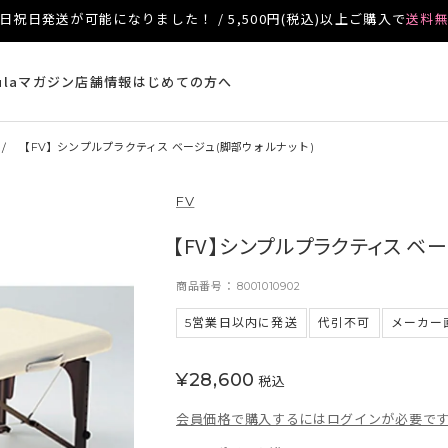
日祝日発送が可能になりました！ / 5,500円(税込)以上ご購入で
送料
ulaマガジン
店舗情報
はじめての方へ
【FV】シンプルプラクティス ベージュ(脚部ウォルナット)
FV
【FV】シンプルプラクティス ベ
商品番号
8001010902
5営業日以内に発送
代引不可
メーカー
¥
28,600
税込
会員価格で購入するにはログインが必要で