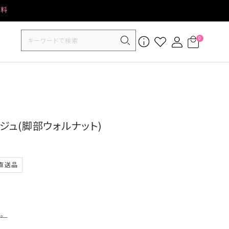
無料
0
ージュ(脚部ウォルナット)
直送品
す。