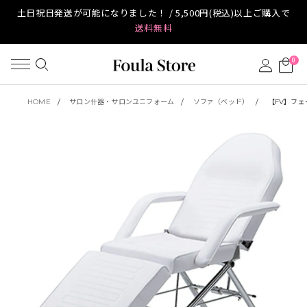
土日祝日発送が可能になりました！ / 5,500円(税込)以上ご購入で
送料無料
0
HOME
サロン什器・サロンユニフォーム
ソファ（ベッド）
【FV】フェ