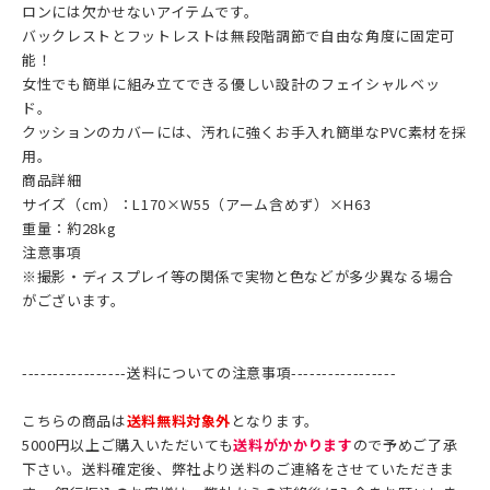
ロンには欠かせないアイテムです。
バックレストとフットレストは無段階調節で自由な角度に固定可
能！
女性でも簡単に組み立てできる優しい設計のフェイシャルベッ
ド。
クッションのカバーには、汚れに強くお手入れ簡単なPVC素材を採
用。
商品詳細
サイズ（cm）：L170×W55（アーム含めず）×H63
重量：約28kg
注意事項
※
撮影・ディスプレイ等の関係で実物と色などが多少異なる場合
がございます。
-----------------送料についての注意事項-----------------
こちらの商品は
送料無料対象外
となります。
5000円以上ご購入いただいても
送料がかかります
ので予めご了承
下さい。送料確定後、弊社より送料のご連絡をさせていただきま