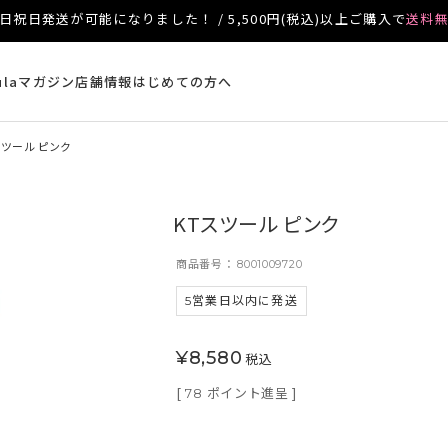
日祝日発送が可能になりました！ / 5,500円(税込)以上ご購入で
送料
ulaマガジン
店舗情報
はじめての方へ
スツール ピンク
KTスツール ピンク
商品番号
8001009720
5営業日以内に発送
¥
8,580
税込
[
ポイント進呈 ]
78