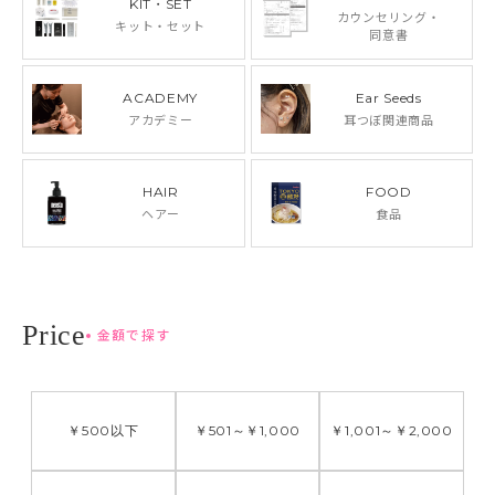
KIT・SET
カウンセリング・
キット・セット
同意書
ACADEMY
Ear Seeds
アカデミー
耳つぼ関連商品
HAIR
FOOD
ヘアー
食品
金額で探す
￥500
以下
￥501
～
￥1,000
￥1,001
～
￥2,000