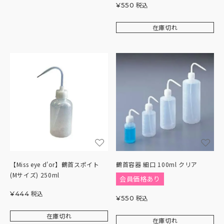
税込
¥
550
在庫切れ
【Miss eye d'or】鶴首スポイト
鶴首容器 細口 100ml クリア
(Mサイズ) 250ml
会員価格あり
税込
¥
444
税込
¥
550
在庫切れ
在庫切れ