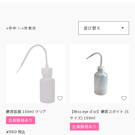
並び替え
4
件中
1
-
4
件表示
鶴首容器 100ml クリア
【Miss eye d'or】鶴首スポイト (S
サイズ) 100ml
会員価格あり
会員価格あり
税込
¥
550