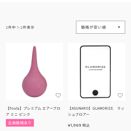
並び替え
価格が安い順
2
件中
1
-
2
件表示
【Foula】プレミアム エアーブロ
【ASUNARO】GLAMORIZE ラッ
ア ミニ ピンク
シュブロアー
会員価格あり
税込
¥
1,969