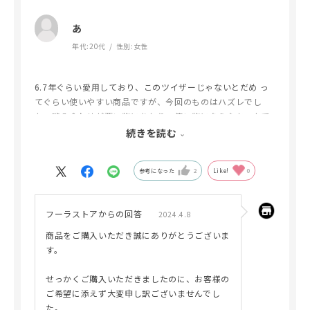
あ
年代:
20代
性別:
女性
6.7年ぐらい愛用しており、このツイザーじゃないとだめ っ
てぐらい使いやすい商品ですが、今回のものはハズレでし
た。噛み合わせが悪い物にあたり、使い物にならなかったで
す。ハズレのものは今回が初めてだったのと、商品より送料
続きを読む
の方が高いということもあり、、、とっても残念です。
参考になった
2
Like!
0
フーラストアからの回答
2024.4.8
商品をご購入いただき誠にありがとうございま
す。
せっかくご購入いただきましたのに、お客様の
ご希望に添えず大変申し訳ございませんでし
た。