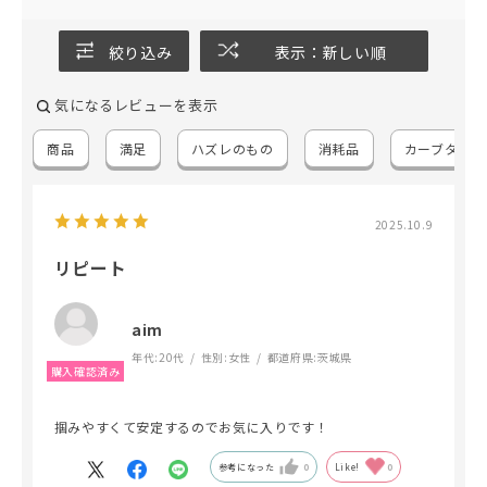
絞り込み
表示：新しい順
気になるレビューを表示
商品
満足
ハズレのもの
消耗品
カーブタイプ
2025.10.9
リピート
aim
年代:
20代
性別:
女性
都道府県:
茨城県
掴みやすくて安定するのでお気に入りです！
参考になった
0
Like!
0