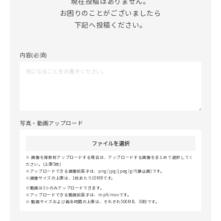
現在投稿はありません。

お困りのことがございましたら

下記へ投稿ください。
内容(必須)
写真・動画アップロード
ファイルを選択
画像を複数枚アップロードする場合は、アップロードする画像をまとめて選択してく
ださい。(上限5枚)
アップロードできる画像拡張子は、png/jpg/jpeg/gif(静止画)です。
画像サイズの上限は、1枚あたり10MBです。
動画は1つのみアップロードできます。
アップロードできる動画拡張子は、mp4/movです。
動画サイズおよび再生時間の上限は、それぞれ500MB、30秒です。