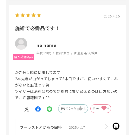
2025.4.15
施術で必需品です！
no name
年代:
20代
性別:
女性
都道府県:
茨城県
かき分け時に使用してます！
2本先端が曲がってしまって3本目ですが、使いやすくてこれ
がないと無理です笑
ツイザーは消耗品なので定期的に買い替えるのは仕方ないの
で、許容範囲です^^
参考になった
1
Like!
0
フーラストアからの回答
2025.4.17