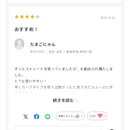
2025.9.21
おすすめ！
たまごにゃん
年代:
40代
性別:
女性
都道府県:
神奈川県
ずっとストレートを使っていましたが、お勧めされ購入しま
した。
とても使いやすい！
早くカーブタイプを使えば良かったと思うほどスムーズに作
業できます。
少しボリュームのファンが作りにくいなと思うので、その点
続きを読む
だけマイナス。
参考になった
0
Like!
0