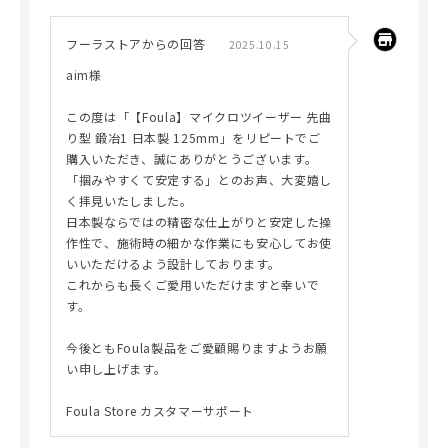
フーラストアからの回答
2025.10.15
aim様
この度は「【Foula】マイクロツイーザー 先曲
り型 鍛冶1 日本製 125mm」をリピートでご
購入いただき、誠にありがとうございます。
「掴みやすくて安定する」とのお声、大変嬉し
く拝見いたしました。
日本製ならではの精密な仕上がりと安定した操
作性で、施術時の細かな作業にも安心してお使
いいただけるよう設計しております。
これからも長くご愛用いただけますと幸いで
す。
今後ともFoula製品をご愛顧賜りますようお願
い申し上げます。
Foula Store カスタマーサポート