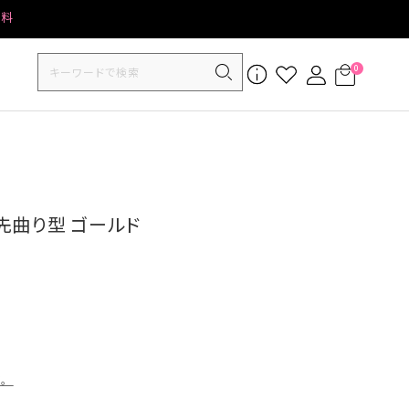
無料
0
 先曲り型 ゴールド
す。