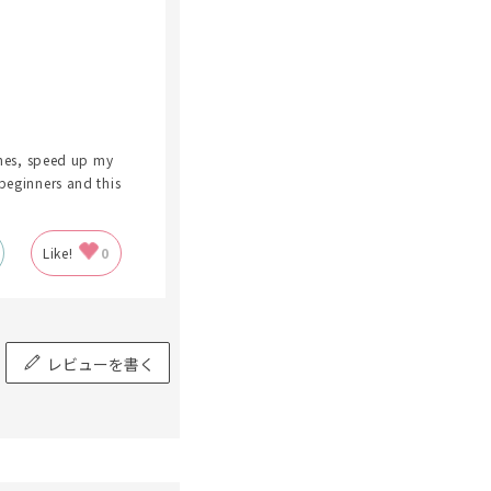
ashes, speed up my
 beginners and this
Like!
0
レビューを書く