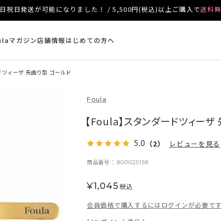
日祝日発送が可能になりました！ / 5,500円(税込)以上ご購入で
送料
ulaマガジン
店舗情報
はじめての方へ
ドツィーザ 先曲り型 ゴールド
Foula
【Foula】スタンダードツィーザ
5.0
（2）
レビューを見る
商品番号
8001025158
¥
1,045
税込
会員価格で購入するにはログインが必要で