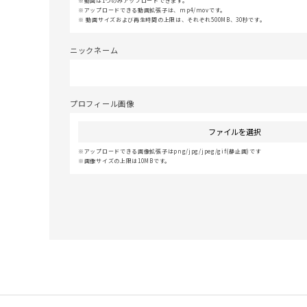
動画は1つのみアップロードできます。
アップロードできる動画拡張子は、mp4/movです。
動画サイズおよび再生時間の上限は、それぞれ500MB、30秒です。
ニックネーム
プロフィール画像
ファイルを選択
アップロードできる画像拡張子はpng/jpg/jpeg/gif(静止画)です
画像サイズの上限は10MBです。