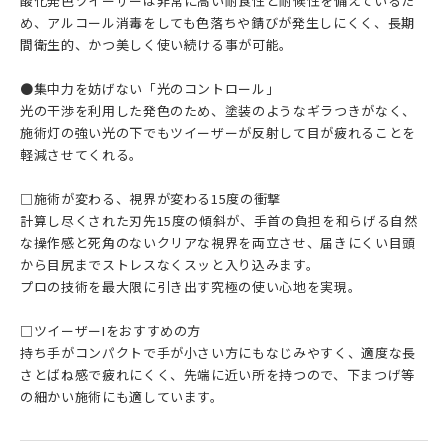
酸化発色ツイーザーは非常に高い耐食性と耐候性を備えているた
め、アルコール消毒をしても色落ちや錆びが発生しにくく、長期
間衛生的、かつ美しく使い続ける事が可能。
●集中力を妨げない「光のコントロール」
光の干渉を利用した発色のため、塗装のようなギラつきがなく、
施術灯の強い光の下でもツイーザーが反射して目が疲れることを
軽減させてくれる。
□施術が変わる、視界が変わる15度の衝撃
計算し尽くされた刃先15度の傾斜が、手首の負担を和らげる自然
な操作感と死角のないクリアな視界を両立させ、届きにくい目頭
から目尻までストレスなくスッと入り込みます。
プロの技術を最大限に引き出す究極の使い心地を実現。
□ツイーザーIをおすすめの方
持ち手がコンパクトで手が小さい方にもなじみやすく、適度な長
さとばね感で疲れにくく、先端に近い所を持つので、下まつげ等
の細かい施術にも適しています。