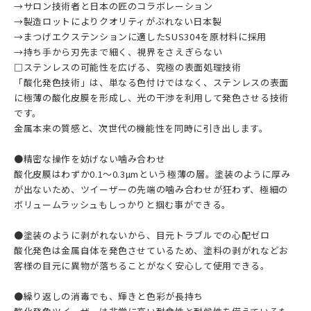
→サロン技術者と日本の匠のコラボレーション
→製造ロットによりクオリティがぶれない日本製
→まつげエクステンションに適したSUS304を原材料に採用
→持ち手から刃先まで細く、視界をさえぎらない
□ステンレスの可能性を広げる、究極の表面処理技術
「酸化発色技術」は、単なる色付けではなく、ステンレスの表面
に極薄の酸化皮膜を形成し、光の干渉を利用して発色させる技術
です。
金属本来の質感と、次世代の機能性を同時に引き出します。
●精密な操作を妨げない噛み合わせ
酸化皮膜はわずか0.1〜0.3µmという極薄の層。塗装のように厚み
が出ないため、ツイーザーの先端の噛み合わせが狂わず、極細の
ボリュームラッシュもしっかりと掴む事ができる。
●塗装のように剥がれないから、目元トラブルでの心配ゼロ
酸化発色は金属自体を発色させているため、塗料の剥がれなどお
客様の目元に異物が落ちることがなく安心して使用できる。
●繰り返しの消毒でも、輝きと色彩が長持ち