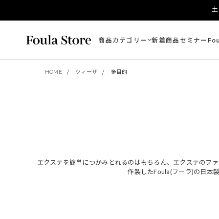
土
商品カテゴリー
新着商品
セミナー
Fo
HOME
ツィーザ
多目的
エクステを簡単につかみとれるのはもちろん、エクステのファ
作製したFoula(フーラ)