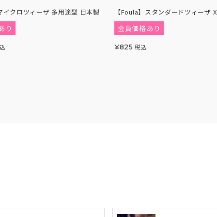
】マイクロツィーザ 多用途型 日本製
【Foula】スタンダードツィーザ 
あり
会員価格あり
込
¥
825
税込