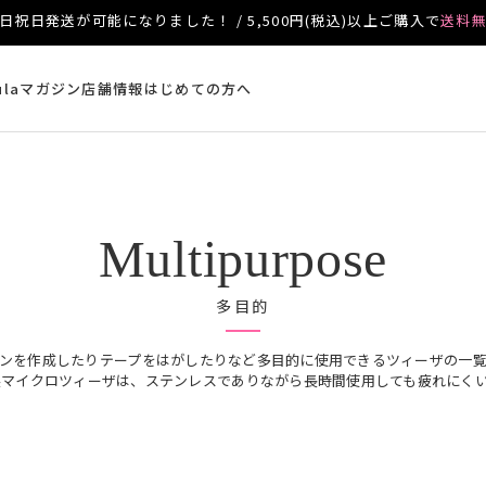
日祝日発送が可能になりました！ / 5,500円(税込)以上ご購入で
送料
ulaマガジン
店舗情報
はじめての方へ
Multipurpose
多目的
ンを作成したりテープをはがしたりなど多目的に使用できるツィーザの一覧
の日本製マイクロツィーザは、ステンレスでありながら長時間使用しても疲れにく