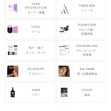
TAPE
TWEEZER
PROTECTION
ツィーザ
テープ・保護
FURNITURE
TOOL
サロン什器・
ツール
店舗用品
COUNSELING
KIT・SET
カウンセリング・
キット・セット
同意書
ACADEMY
Ear Seeds
アカデミー
耳つぼ関連商品
HAIR
FOOD
ヘアー
食品