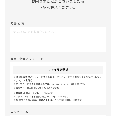
お困りのことがございましたら

下記へ投稿ください。
内容(必須)
写真・動画アップロード
ファイルを選択
画像を複数枚アップロードする場合は、アップロードする画像をまとめて選択してく
ださい。(上限5枚)
アップロードできる画像拡張子は、png/jpg/jpeg/gif(静止画)です。
画像サイズの上限は、1枚あたり10MBです。
動画は1つのみアップロードできます。
アップロードできる動画拡張子は、mp4/movです。
動画サイズおよび再生時間の上限は、それぞれ500MB、30秒です。
ニックネーム